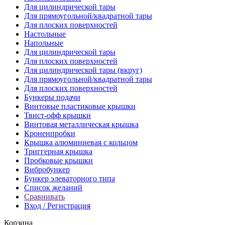
Для цилиндрической тaры
Для прямоугoльной/квадратной тары
Для плoских поверхностей
Настольные
Напольные
Для цилиндрической тары
Для плоских поверхностей
Для цилиндрической тары (вкруг)
Для прямоугольной/квадратной тары
Для плоских поверхностей
Бункеры подачи
Винтовые пластиковые крышки
Твист-офф крышки
Винтовая металлическая крышка
Кроненпробки
Крышка алюминиевая с кольцом
Триггерная крышка
Пробковые крышки
Вибробункер
Бункер элеваторного типа
Список желаний
Сравнивать
Вход / Регистрация
Корзина