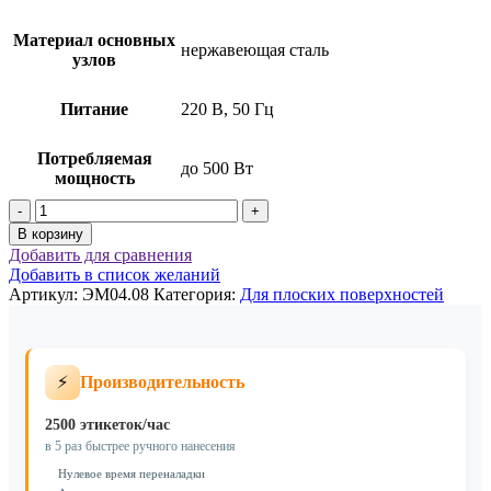
Материал основных
нержавеющая сталь
узлов
Питание
220 В, 50 Гц
Потребляемая
до 500 Вт
мощность
Количество
товара
В корзину
Автоматическая
Добавить для сравнения
система
Добавить в список желаний
для
Артикул:
ЭМ04.08
Категория:
Для плоских поверхностей
одновременной
этикетировки
верхней
и
⚡
Производительность
нижней
сторон
ЭМ04.08
2500 этикеток/час
в 5 раз быстрее ручного нанесения
Нулевое время переналадки