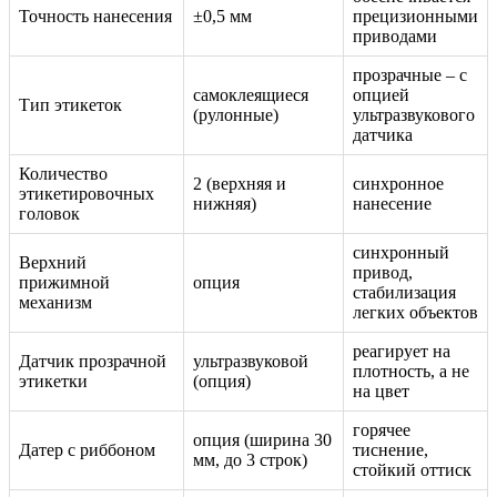
Точность нанесения
±0,5 мм
прецизионными
приводами
прозрачные – с
самоклеящиеся
опцией
Тип этикеток
(рулонные)
ультразвукового
датчика
Количество
2 (верхняя и
синхронное
этикетировочных
нижняя)
нанесение
головок
синхронный
Верхний
привод,
прижимной
опция
стабилизация
механизм
легких объектов
реагирует на
Датчик прозрачной
ультразвуковой
плотность, а не
этикетки
(опция)
на цвет
горячее
опция (ширина 30
Датер с риббоном
тиснение,
мм, до 3 строк)
стойкий оттиск