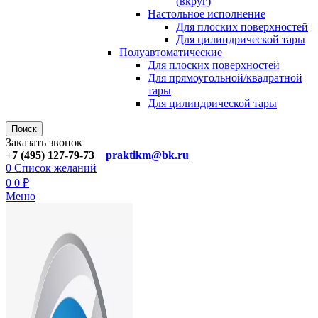
(вкруг)
Настольное исполнение
Для плоских поверхностей
Для цилиндрической тары
Полуавтоматические
Для плoских поверхностей
Для прямоугoльной/квадратной
тары
Для цилиндрической тaры
Поиск
Заказать звонок
+7 (495) 127-79-73
praktikm@bk.ru
0
Список желаний
0
0
₽
Меню