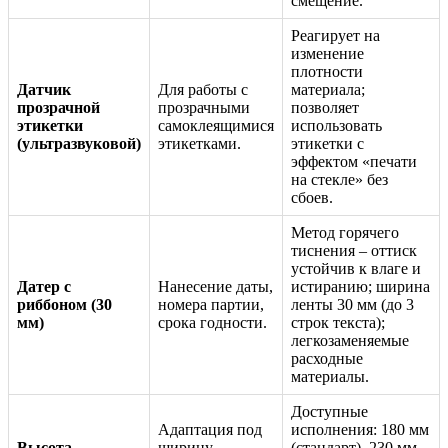
смещение.
Реагирует на
изменение
плотности
Датчик
Для работы с
материала;
прозрачной
прозрачными
позволяет
этикетки
самоклеящимися
использовать
(ультразвуковой)
этикетками.
этикетки с
эффектом «печати
на стекле» без
сбоев.
Метод горячего
тиснения – оттиск
устойчив к влаге и
Датер с
Нанесение даты,
истиранию; ширина
риббоном (30
номера партии,
ленты 30 мм (до 3
мм)
срока годности.
строк текста);
легкозаменяемые
расходные
материалы.
Доступные
Адаптация под
исполнения: 180 мм
Высота
ширину
(стандарт), 230 мм,