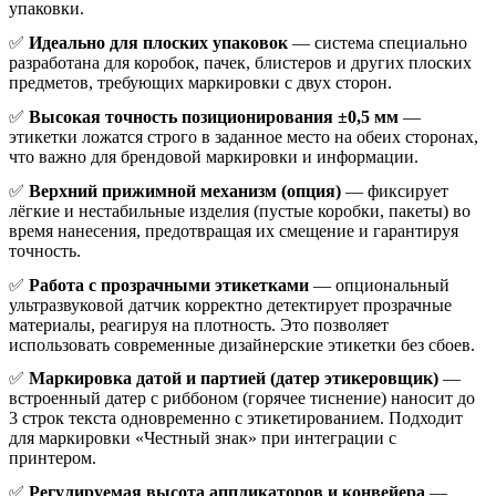
упаковки.
✅
Идеально для плоских упаковок
— система специально
разработана для коробок, пачек, блистеров и других плоских
предметов, требующих маркировки с двух сторон.
✅
Высокая точность позиционирования ±0,5 мм
—
этикетки ложатся строго в заданное место на обеих сторонах,
что важно для брендовой маркировки и информации.
✅
Верхний прижимной механизм (опция)
— фиксирует
лёгкие и нестабильные изделия (пустые коробки, пакеты) во
время нанесения, предотвращая их смещение и гарантируя
точность.
✅
Работа с прозрачными этикетками
— опциональный
ультразвуковой датчик корректно детектирует прозрачные
материалы, реагируя на плотность. Это позволяет
использовать современные дизайнерские этикетки без сбоев.
✅
Маркировка датой и партией (датер этикеровщик)
—
встроенный датер с риббоном (горячее тиснение) наносит до
3 строк текста одновременно с этикетированием. Подходит
для маркировки «Честный знак» при интеграции с
принтером.
✅
Регулируемая высота аппликаторов и конвейера
—