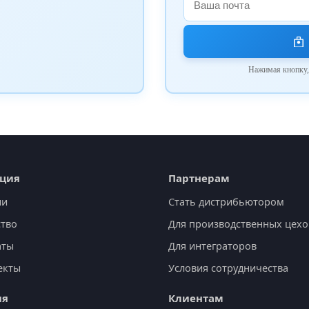
Нажимая кнопку,
ция
Партнерам
ии
Стать дистрибьютором
тво
Для производственных цехо
аты
Для интеграторов
екты
Условия сотрудничества
ия
Клиентам