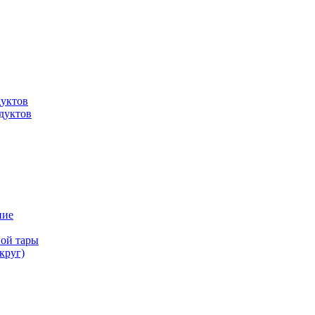
дуктов
дуктов
ние
ной тары
круг)