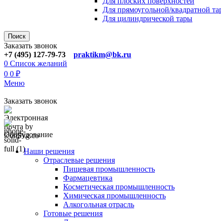
Для плoских поверхностей
Для прямоугoльной/квадратной та
Для цилиндрической тaры
Поиск
Заказать звонок
+7 (495) 127-79-73
praktikm@bk.ru
0
Список желаний
0
0
₽
Меню
Заказать звонок
Оборудование
Наши решения
Отраслевые решения
Пищевая промышленность
Фармацевтика
Косметическая промышленность
Химическая промышленность
Алкогольная отрасль
Готовые решения