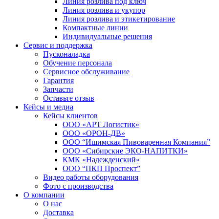
Линия розлива под ключ
Линия розлива и укупор
Линия розлива и этикетирование
Компактные линии
Индивидуальные решения
Сервис и поддержка
Пусконаладка
Обучение персонала
Сервисное обслуживание
Гарантия
Запчасти
Оставьте отзыв
Кейсы и медиа
Кейсы клиентов
ООО «АРТ Логистик»
ООО «ОРОН-ДВ»
ООО “Ишимская Пивоваренная Компания”
ООО «Сибирские ЭКО-НАПИТКИ»
КМК «Надежденский»
ООО “ПКП Проспект”
Видео работы оборудования
Фото с производства
О компании
О нас
Доставка