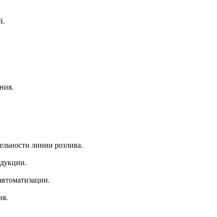
й.
ния.
ельности линии розлива.
одукции.
автоматизации.
ия.