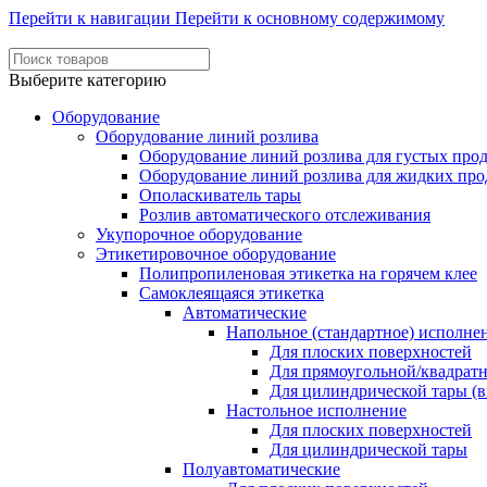
Перейти к навигации
Перейти к основному содержимому
Выберите категорию
Оборудование
Оборудование линий розлива
Оборудование линий розлива для густых про
Оборудование линий розлива для жидких про
Ополаскиватель тары
Розлив автоматического отслеживания
Укупорочное оборудование
Этикетировочное оборудование
Полипропиленовая этикетка на горячем клее
Самоклеящаяся этикетка
Автоматические
Напольное (стандартное) исполне
Для плоских поверхностей
Для прямоугольной/квадрат
Для цилиндрической тары (в
Настольное исполнение
Для плоских поверхностей
Для цилиндрической тары
Полуавтоматические