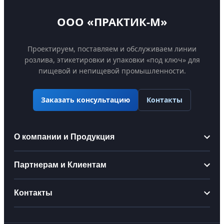
ООО «ПРАКТИК-М»
Проектируем, поставляем и обслуживаем линии
розлива, этикетировки и упаковки «под ключ» для
пищевой и непищевой промышленности.
Контакты
Заказать консультацию
О компании и Продукция
Информация
Партнерам и Клиентам
О компании
Партнерам
Контакты
Производство
Стать дистрибьютором
Сертификаты
praktikm@bk.ru