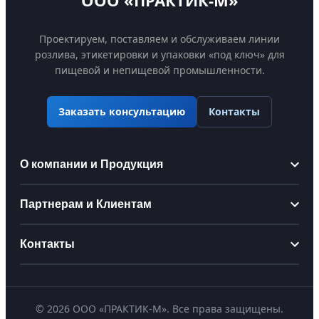
Проектируем, поставляем и обслуживаем линии
розлива, этикетировки и упаковки «под ключ» для
пищевой и непищевой промышленности.
Контакты
Заказать консультацию
О компании и Продукция
Информация
Партнерам и Клиентам
О компании
Партнерам
Контакты
Производство
Стать дистрибьютором
Сертификаты
praktikm@bk.ru
Для производственных цехов
Наши проекты
©
2026
ООО «ПРАКТИК-М». Все права защищены.
+7 (495) 127-79-73
Для интеграторов