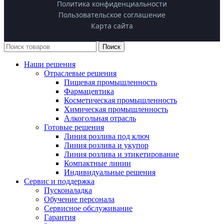
Политика конфиденциальности
Продукция
Условия сотрудничества
8 (800) 511-38-28
Пользовательское соглашение
Этикетировочные машины
Карта сайта
Бесплатные звонки по РФ
Клиентам
Линии розлива «под ключ»
Адрес производства:
Поиск
Техническая документация
Укупорочное оборудование
Московская обл., г.о. Люберцы,
Наши решения
Как выбрать оборудование?
рп. Малаховка, Егорьевское шоссе, 1
Конвейерные системы
Отраслевые решения
Гарантия до 24 месяцев
Пищевая промышленность
Запчасти и сервис
График работы:
Фармацевтика
Сервис и поддержка
Косметическая промышленность
Пн-Пт: 9:00–18:00 (МСК)
Химическая промышленность
Интеграция с «Честным ЗНАКОМ»
Алкогольная отрасль
Готовые решения
Линия розлива под ключ
Линия розлива и укупор
Линия розлива и этикетирование
Компактные линии
Индивидуальные решения
Сервис и поддержка
Пусконаладка
Обучение персонала
Сервисное обслуживание
Гарантия