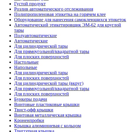
Густой продукт
Розлив автоматического отслеживания
Полипропиленовая этикетка на горячем клее
Оборудование для нанесения самоклеющихся этикеток
Автоматический этикетировщик ЭМ-62 для круглой
тары
Полуавтоматические
Автоматические
Для цилиндрической тaры
Для прямоугoльной/квадратной тары
Для плoских поверхностей
Настольные
Напольные
Для цилиндрической тары
Для плоских поверхностей
Для цилиндрической тары (вкруг)
Для прямоугольной/квадратной тары
Для плоских поверхностей
Бункеры подачи
Винтовые пластиковые крышки
Твист-офф крышки
Винтовая металлическая крышка
Кроненпробки
Крышка алюминиевая с кольцом
Триггерная крышка