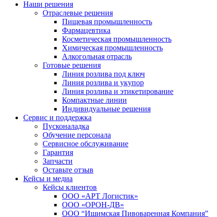
Наши решения
Как выбрать оборудование?
рп. Малаховка, Егорьевское шоссе, 1
Конвейерные системы
Отраслевые решения
Гарантия до 24 месяцев
Пищевая промышленность
Запчасти и сервис
График работы:
Фармацевтика
Сервис и поддержка
Косметическая промышленность
Пн-Пт: 9:00–18:00 (МСК)
Химическая промышленность
Интеграция с «Честным ЗНАКОМ»
Алкогольная отрасль
Готовые решения
Линия розлива под ключ
Линия розлива и укупор
Линия розлива и этикетирование
Компактные линии
Индивидуальные решения
Сервис и поддержка
Пусконаладка
Обучение персонала
Сервисное обслуживание
Гарантия
Запчасти
Оставьте отзыв
Кейсы и медиа
Кейсы клиентов
ООО «АРТ Логистик»
ООО «ОРОН-ДВ»
ООО “Ишимская Пивоваренная Компания”