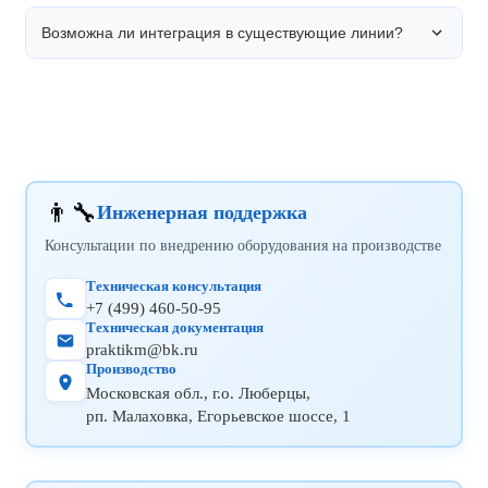
бесплатно проводим диагностику, ремонт и замену
Возможна ли интеграция в существующие линии?
неисправных компонентов.
Рекомендуемый сервисный интервал — 6 месяцев
или 10 000 рабочих часов. Проводим плановое
техническое обслуживание с заменой расходных
материалов.
Да, оборудование имеет стандартные интерфейсы
для интеграции. Наши инженеры проведут
обследование и подготовят проект интеграции под
вашу производственную линию.
👨‍🔧
Инженерная поддержка
Консультации по внедрению оборудования на производстве
Техническая консультация
+7 (499) 460-50-95
Техническая документация
praktikm@bk.ru
Производство
Московская обл., г.о. Люберцы,
рп. Малаховка, Егорьевское шоссе, 1