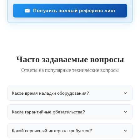
Получить полный референс лист
Часто задаваемые вопросы
Ответы на популярные технические вопросы
Какое время наладки оборудования?
Какие гарантийные обязательства?
Время наладки зависит от типа продукции. Для
стандартных этикеток — 15-20 минут. При смене
типа продукции требуется дополнительное время
Какой сервисный интервал требуется?
для перенастройки позиционирования.
Гарантия 24 месяца на все компоненты
оборудования. В течение гарантийного периода