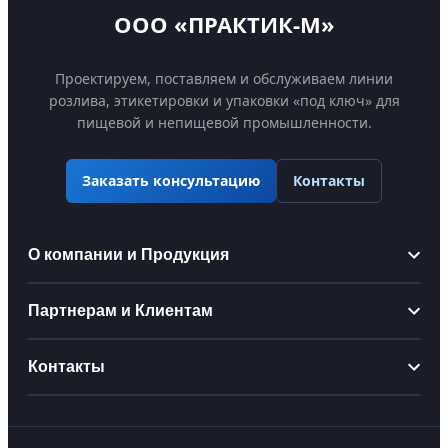
ООО «ПРАКТИК-М»
Проектируем, поставляем и обслуживаем линии
розлива, этикетировки и упаковки «под ключ» для
пищевой и непищевой промышленности.
Контакты
Заказать консультацию
О компании и Продукция
Информация
Партнерам и Клиентам
О компании
Партнерам
Контакты
Производство
Стать дистрибьютором
Сертификаты
praktikm@bk.ru
Для производственных цехов
Наши проекты