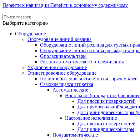
Перейти к навигации
Перейти к основному содержимому
Выберите категорию
Оборудование
Оборудование линий розлива
Оборудование линий розлива для густых про
Оборудование линий розлива для жидких про
Ополаскиватель тары
Розлив автоматического отслеживания
Укупорочное оборудование
Этикетировочное оборудование
Полипропиленовая этикетка на горячем клее
Самоклеящаяся этикетка
Автоматические
Напольное (стандартное) исполне
Для плоских поверхностей
Для прямоугольной/квадрат
Для цилиндрической тары (в
Настольное исполнение
Для плоских поверхностей
Для цилиндрической тары
Полуавтоматические