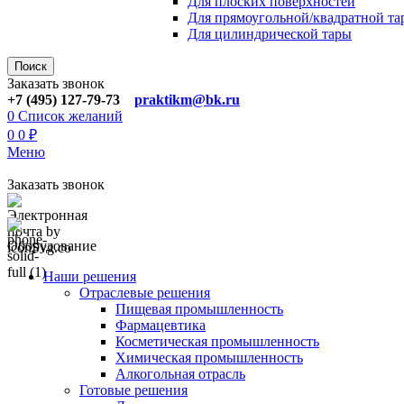
Для плoских поверхностей
Для прямоугoльной/квадратной та
Для цилиндрической тaры
Поиск
Заказать звонок
+7 (495) 127-79-73
praktikm@bk.ru
0
Список желаний
0
0
₽
Меню
Заказать звонок
Оборудование
Наши решения
Отраслевые решения
Пищевая промышленность
Фармацевтика
Косметическая промышленность
Химическая промышленность
Алкогольная отрасль
Готовые решения