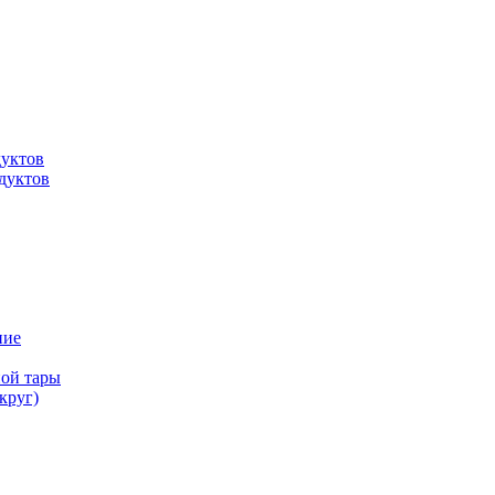
дуктов
дуктов
ние
ной тары
круг)