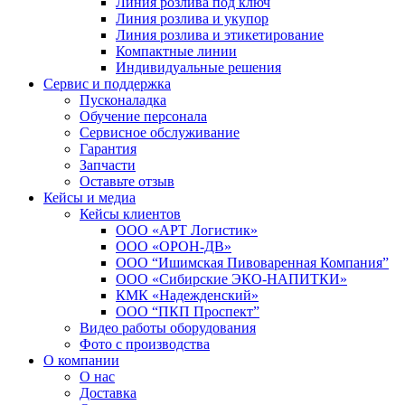
Линия розлива под ключ
Линия розлива и укупор
Линия розлива и этикетирование
Компактные линии
Индивидуальные решения
Сервис и поддержка
Пусконаладка
Обучение персонала
Сервисное обслуживание
Гарантия
Запчасти
Оставьте отзыв
Кейсы и медиа
Кейсы клиентов
ООО «АРТ Логистик»
ООО «ОРОН-ДВ»
ООО “Ишимская Пивоваренная Компания”
ООО «Сибирские ЭКО-НАПИТКИ»
КМК «Надежденский»
ООО “ПКП Проспект”
Видео работы оборудования
Фото с производства
О компании
О нас
Доставка