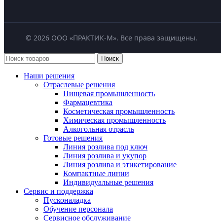
©
2026
ООО «ПРАКТИК-М». Все права защищены.
Поиск
Наши решения
Отраслевые решения
Пищевая промышленность
Фармацевтика
Косметическая промышленность
Химическая промышленность
Алкогольная отрасль
Готовые решения
Линия розлива под ключ
Линия розлива и укупор
Линия розлива и этикетирование
Компактные линии
Индивидуальные решения
Сервис и поддержка
Пусконаладка
Обучение персонала
Сервисное обслуживание