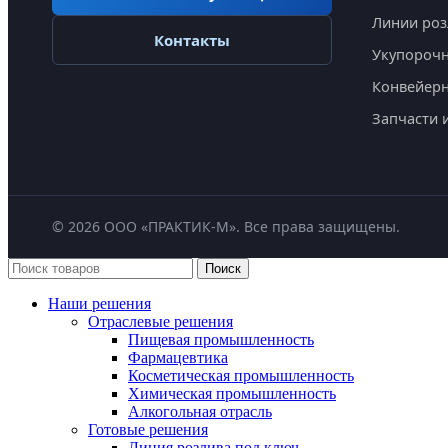
Линии роз
Контакты
Укупорочн
Конвейер
Запчасти 
©
2026
ООО «ПРАКТИК-М». Все права защищены.
Поиск
Наши решения
Отраслевые решения
Пищевая промышленность
Фармацевтика
Косметическая промышленность
Химическая промышленность
Алкогольная отрасль
Готовые решения
Линия розлива под ключ