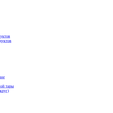
дуктов
дуктов
ние
ной тары
круг)