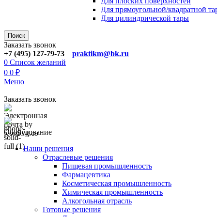
Для плoских поверхностей
Для прямоугoльной/квадратной та
Для цилиндрической тaры
Поиск
Заказать звонок
+7 (495) 127-79-73
praktikm@bk.ru
0
Список желаний
0
0
₽
Меню
Заказать звонок
Оборудование
Наши решения
Отраслевые решения
Пищевая промышленность
Фармацевтика
Косметическая промышленность
Химическая промышленность
Алкогольная отрасль
Готовые решения