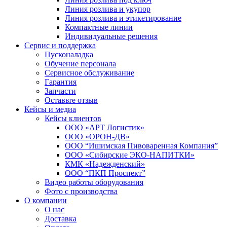
Линия розлива и укупор
Линия розлива и этикетирование
Компактные линии
Индивидуальные решения
Сервис и поддержка
Пусконаладка
Обучение персонала
Сервисное обслуживание
Гарантия
Запчасти
Оставьте отзыв
Кейсы и медиа
Кейсы клиентов
ООО «АРТ Логистик»
ООО «ОРОН-ДВ»
ООО “Ишимская Пивоваренная Компания”
ООО «Сибирские ЭКО-НАПИТКИ»
КМК «Надежденский»
ООО “ПКП Проспект”
Видео работы оборудования
Фото с производства
О компании
О нас
Доставка