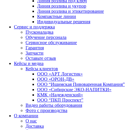
Линия розлива под ключ
Линия розлива и укупор
Линия розлива и этикетирование
Компактные линии
Индивидуальные решения
Сервис и поддержка
Пусконаладка
Обучение персонала
Сервисное обслуживание
Гарантия
Запчасти
Оставьте отзыв
Кейсы и медиа
Кейсы клиентов
ООО «АРТ Логистик»
ООО «ОРОН-ДВ»
ООО “Ишимская Пивоваренная Компания”
ООО «Сибирские ЭКО-НАПИТКИ»
КМК «Надежденский»
ООО “ПКП Проспект”
Видео работы оборудования
Фото с производства
О компании
О нас
Доставка