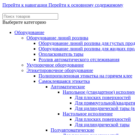
Перейти к навигации
Перейти к основному содержимому
Выберите категорию
Оборудование
Оборудование линий розлива
Оборудование линий розлива для густых про
Оборудование линий розлива для жидких про
Ополаскиватель тары
Розлив автоматического отслеживания
Укупорочное оборудование
Этикетировочное оборудование
Полипропиленовая этикетка на горячем клее
Самоклеящаяся этикетка
Автоматические
Напольное (стандартное) исполне
Для плоских поверхностей
Для прямоугольной/квадрат
Для цилиндрической тары (в
Настольное исполнение
Для плоских поверхностей
Для цилиндрической тары
Полуавтоматические