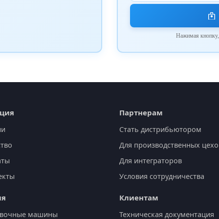
Нажимая кнопку,
ция
Партнерам
ии
Стать дистрибьютором
тво
Для производственных цехо
аты
Для интеграторов
екты
Условия сотрудничества
ия
Клиентам
овочные машины
Техническая документация