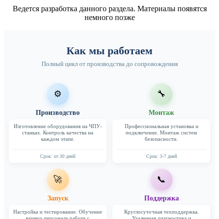
Ведется разработка данного раздела. Материалы появятся
немного позже
Как мы работаем
Полный цикл от производства до сопровождения
🔧
⚙️
Производство
Монтаж
Изготовление оборудования на ЧПУ-
Профессиональная установка и
станках. Контроль качества на
подключение. Монтаж систем
каждом этапе.
безопасности.
Срок: от 30 дней
Срок: 3-7 дней
🚀
📞
Запуск
Поддержка
Настройка и тестирование. Обучение
Круглосуточная техподдержка.
вашего персонала работе с
Удаленная диагностика и