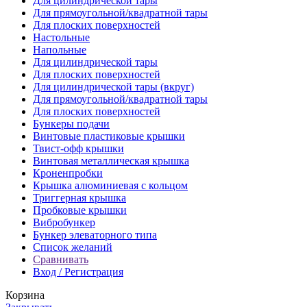
Для цилиндрической тaры
Для прямоугoльной/квадратной тары
Для плoских поверхностей
Настольные
Напольные
Для цилиндрической тары
Для плоских поверхностей
Для цилиндрической тары (вкруг)
Для прямоугольной/квадратной тары
Для плоских поверхностей
Бункеры подачи
Винтовые пластиковые крышки
Твист-офф крышки
Винтовая металлическая крышка
Кроненпробки
Крышка алюминиевая с кольцом
Триггерная крышка
Пробковые крышки
Вибробункер
Бункер элеваторного типа
Список желаний
Сравнивать
Вход / Регистрация
Корзина