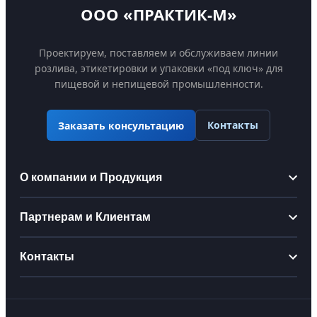
ООО «ПРАКТИК-М»
Проектируем, поставляем и обслуживаем линии
розлива, этикетировки и упаковки «под ключ» для
пищевой и непищевой промышленности.
Контакты
Заказать консультацию
О компании и Продукция
Информация
Партнерам и Клиентам
О компании
Партнерам
Контакты
Производство
Стать дистрибьютором
Сертификаты
praktikm@bk.ru
Для производственных цехов
Наши проекты