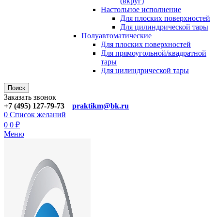
(вкруг)
Настольное исполнение
Для плоских поверхностей
Для цилиндрической тары
Полуавтоматические
Для плoских поверхностей
Для прямоугoльной/квадратной
тары
Для цилиндрической тaры
Поиск
Заказать звонок
+7 (495) 127-79-73
praktikm@bk.ru
0
Список желаний
0
0
₽
Меню