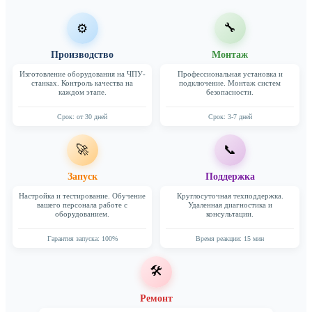
🔧
⚙️
Производство
Монтаж
Изготовление оборудования на ЧПУ-
Профессиональная установка и
станках. Контроль качества на
подключение. Монтаж систем
каждом этапе.
безопасности.
Срок: от 30 дней
Срок: 3-7 дней
🚀
📞
Запуск
Поддержка
Настройка и тестирование. Обучение
Круглосуточная техподдержка.
вашего персонала работе с
Удаленная диагностика и
оборудованием.
консультации.
Гарантия запуска: 100%
Время реакции: 15 мин
🛠️
Ремонт