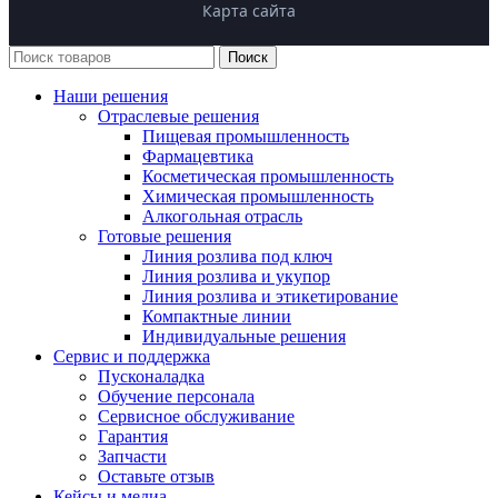
Этикетировочные машины
Карта сайта
Бесплатные звонки по РФ
Клиентам
Линии розлива «под ключ»
Адрес производства:
Поиск
Техническая документация
Укупорочное оборудование
Московская обл., г.о. Люберцы,
Наши решения
Как выбрать оборудование?
рп. Малаховка, Егорьевское шоссе, 1
Конвейерные системы
Отраслевые решения
Гарантия до 24 месяцев
Пищевая промышленность
Запчасти и сервис
График работы:
Фармацевтика
Сервис и поддержка
Косметическая промышленность
Пн-Пт: 9:00–18:00 (МСК)
Химическая промышленность
Интеграция с «Честным ЗНАКОМ»
Алкогольная отрасль
Готовые решения
Линия розлива под ключ
Линия розлива и укупор
Линия розлива и этикетирование
Компактные линии
Индивидуальные решения
Сервис и поддержка
Пусконаладка
Обучение персонала
Сервисное обслуживание
Гарантия
Запчасти
Оставьте отзыв
Кейсы и медиа