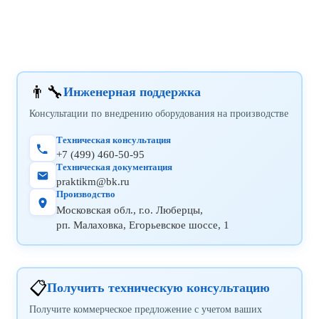
техническое обслуживание с заменой расходных
материалов.
Да, оборудование имеет стандартные интерфейсы
для интеграции. Наши инженеры проведут
обследование и подготовят проект интеграции под
вашу производственную линию.
👨‍🔧
Инженерная поддержка
Консультации по внедрению оборудования на производстве
Техническая консультация
+7 (499) 460-50-95
Техническая документация
praktikm@bk.ru
Производство
Московская обл., г.о. Люберцы,
рп. Малаховка, Егорьевское шоссе, 1
📋
Получить техническую консультацию
Получите коммерческое предложение с учетом ваших