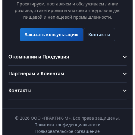
Проектируем, поставляем и обслуживаем линии
розлива, этикетировки и упаковки «под ключ» для
пищевой и непищевой промышленности.
Контакты
Заказать консультацию
О компании и Продукция
Информация
Партнерам и Клиентам
О компании
Партнерам
Контакты
Производство
Стать дистрибьютором
Сертификаты
praktikm@bk.ru
Для производственных цехов
Наши проекты
©
2026
ООО «ПРАКТИК-М». Все права защищены.
+7 (495) 127-79-73
Для интеграторов
Политика конфиденциальности
Продукция
Условия сотрудничества
8 (800) 511-38-28
Пользовательское соглашение