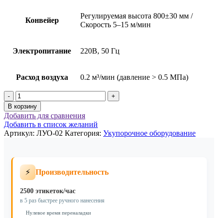
Регулируемая высота 800±30 мм /
Конвейер
Скорость 5–15 м/мин
Электропитание
220В, 50 Гц
Расход воздуха
0.2 м³/мин (давление > 0.5 МПа)
Количество
товара
В корзину
Оборудование
Добавить для сравнения
для
Добавить в список желаний
автоматической
Артикул:
ЛУО-02
Категория:
Укупорочное оборудование
укупорки
тары
ЛУО-02
⚡
Производительность
2500 этикеток/час
в 5 раз быстрее ручного нанесения
Нулевое время переналадки