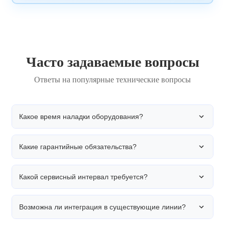
Часто задаваемые вопросы
Ответы на популярные технические вопросы
Какое время наладки оборудования?
Какие гарантийные обязательства?
Время наладки зависит от типа продукции. Для
стандартных этикеток — 15-20 минут. При смене
типа продукции требуется дополнительное время
Какой сервисный интервал требуется?
для перенастройки позиционирования.
Гарантия 24 месяца на все компоненты
оборудования. В течение гарантийного периода
бесплатно проводим диагностику, ремонт и замену
Возможна ли интеграция в существующие линии?
неисправных компонентов.
Рекомендуемый сервисный интервал — 6 месяцев
или 10 000 рабочих часов. Проводим плановое