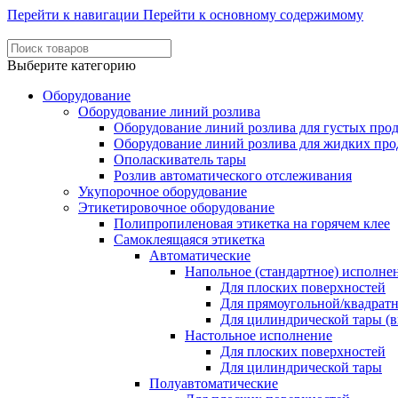
Перейти к навигации
Перейти к основному содержимому
Выберите категорию
Оборудование
Оборудование линий розлива
Оборудование линий розлива для густых про
Оборудование линий розлива для жидких про
Ополаскиватель тары
Розлив автоматического отслеживания
Укупорочное оборудование
Этикетировочное оборудование
Полипропиленовая этикетка на горячем клее
Самоклеящаяся этикетка
Автоматические
Напольное (стандартное) исполне
Для плоских поверхностей
Для прямоугольной/квадрат
Для цилиндрической тары (в
Настольное исполнение
Для плоских поверхностей
Для цилиндрической тары
Полуавтоматические