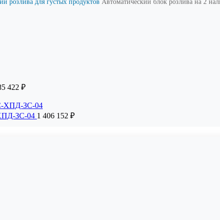
ий розлива для густых продуктов
Автоматический блок розлива на 2 на
85 422
₽
-ХПД-ЗС-04
1 406 152
₽