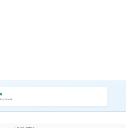
ев
ождением