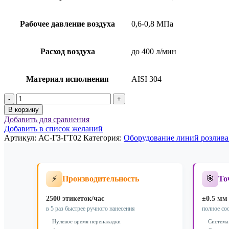
​Рабочее давление воздуха
0,6-0,8 МПа
Расход воздуха
до 400 л/мин
​​Материал исполнения
AISI 304
Количество
товара
В корзину
Автоматический
Добавить для сравнения
блок
Добавить в список желаний
розлива
Артикул:
АС-ГЗ-ГТ02
Категория:
Оборудование линий розлива
на
2
наливателя
АС-
⚡
🎯
Производительность
То
ГЗ-
ГТ02
2500 этикеток/час
±0.5 мм
в 5 раз быстрее ручного нанесения
полное со
Нулевое время переналадки
Система