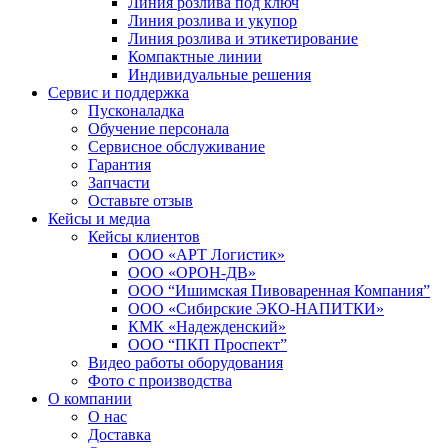
Линия розлива под ключ
Линия розлива и укупор
Линия розлива и этикетирование
Компактные линии
Индивидуальные решения
Сервис и поддержка
Пусконаладка
Обучение персонала
Сервисное обслуживание
Гарантия
Запчасти
Оставьте отзыв
Кейсы и медиа
Кейсы клиентов
ООО «АРТ Логистик»
ООО «ОРОН-ДВ»
ООО “Ишимская Пивоваренная Компания”
ООО «Сибирские ЭКО-НАПИТКИ»
КМК «Надежденский»
ООО “ПКП Проспект”
Видео работы оборудования
Фото с производства
О компании
О нас
Доставка