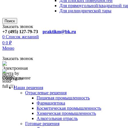
Для плoских поверхностей
Для прямоугoльной/квадратной та
Для цилиндрической тaры
Поиск
Заказать звонок
+7 (495) 127-79-73
praktikm@bk.ru
0
Список желаний
0
0
₽
Меню
Заказать звонок
Оборудование
Наши решения
Отраслевые решения
Пищевая промышленность
Фармацевтика
Косметическая промышленность
Химическая промышленность
Алкогольная отрасль
Готовые решения