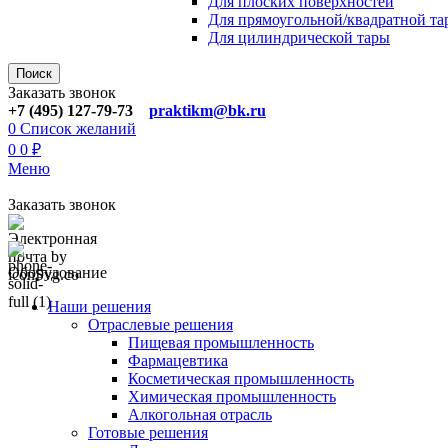
Для плoских поверхностей
Для прямоугoльной/квадратной та
Для цилиндрической тaры
Поиск
Заказать звонок
+7 (495) 127-79-73
praktikm@bk.ru
0
Список желаний
0
0
₽
Меню
Заказать звонок
Оборудование
Наши решения
Отраслевые решения
Пищевая промышленность
Фармацевтика
Косметическая промышленность
Химическая промышленность
Алкогольная отрасль
Готовые решения