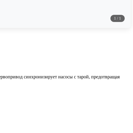
1
/
1
Сервопривод синхронизирует насосы с тарой, предотвращая