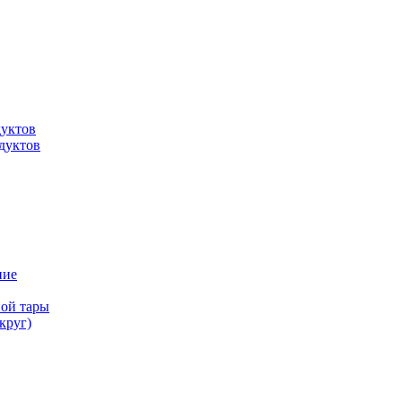
дуктов
дуктов
ние
ной тары
круг)