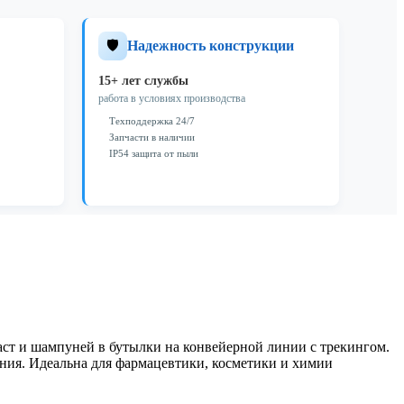
🛡️
Надежность конструкции
15+ лет службы
работа в условиях производства
Техподдержка 24/7
Запчасти в наличии
IP54 защита от пыли
аст и шампуней в бутылки на конвейерной линии с трекингом.
ния. Идеальна для фармацевтики, косметики и химии