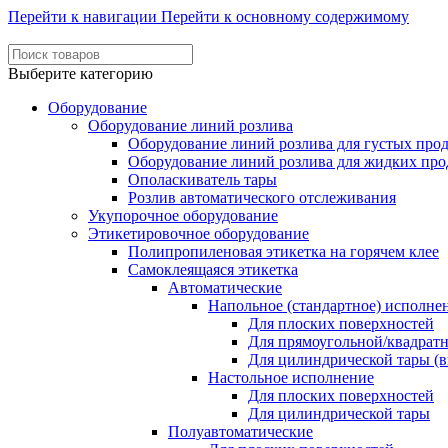
Перейти к навигации
Перейти к основному содержимому
Выберите категорию
Оборудование
Оборудование линий розлива
Оборудование линий розлива для густых про
Оборудование линий розлива для жидких про
Ополаскиватель тары
Розлив автоматического отслеживания
Укупорочное оборудование
Этикетировочное оборудование
Полипропиленовая этикетка на горячем клее
Самоклеящаяся этикетка
Автоматические
Напольное (стандартное) исполне
Для плоских поверхностей
Для прямоугольной/квадрат
Для цилиндрической тары (в
Настольное исполнение
Для плоских поверхностей
Для цилиндрической тары
Полуавтоматические