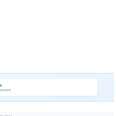
ев
ождением