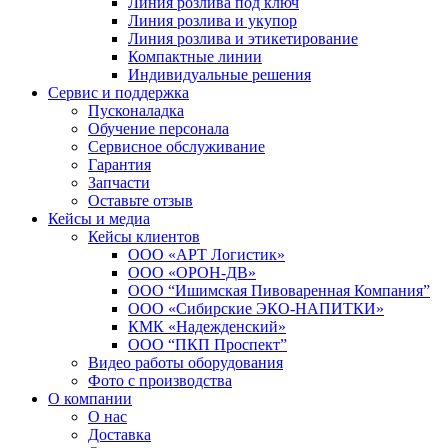
Линия розлива под ключ
Линия розлива и укупор
Линия розлива и этикетирование
Компактные линии
Индивидуальные решения
Сервис и поддержка
Пусконаладка
Обучение персонала
Сервисное обслуживание
Гарантия
Запчасти
Оставьте отзыв
Кейсы и медиа
Кейсы клиентов
ООО «АРТ Логистик»
ООО «ОРОН-ДВ»
ООО “Ишимская Пивоваренная Компания”
ООО «Сибирские ЭКО-НАПИТКИ»
КМК «Надежденский»
ООО “ПКП Проспект”
Видео работы оборудования
Фото с производства
О компании
О нас
Доставка