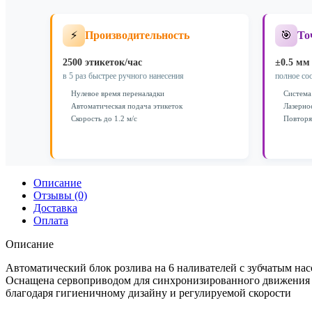
⚡
🎯
Производительность
То
2500 этикеток/час
±0.5 мм
в 5 раз быстрее ручного нанесения
полное со
Нулевое время переналадки
Система
Автоматическая подача этикеток
Лазерно
Скорость до 1.2 м/с
Повторя
Описание
Отзывы (0)
Доставка
Оплата
Описание
Автоматический блок розлива на 6 наливателей с зубчатым нас
Оснащена сервоприводом для синхронизированного движения на
благодаря гигиеничному дизайну и регулируемой скорости