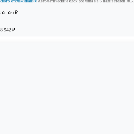
еского отслеживания
Автоматический блок розлива на 6 наливателей АС
855 556
₽
68 942
₽