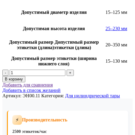
Допустимый диаметр изделия
15–125 мм
Допустимая высота изделия
25–230 мм
Допустимый размер Допустимый размер
20–350 мм
этикетки (длина)этикетки (длина)
Допустимый размер этикетки (ширина
15–130 мм
нижнего слоя)
Количество
товара
В корзину
Настольная
Добавить для сравнения
установка
Добавить в список желаний
ЭН00.11
Артикул:
ЭН00.11
Категория:
Для цилиндрической тары
для
позиционирования
и
маркировки
⚡
Производительность
круглых
бутылок
2500 этикеток/час