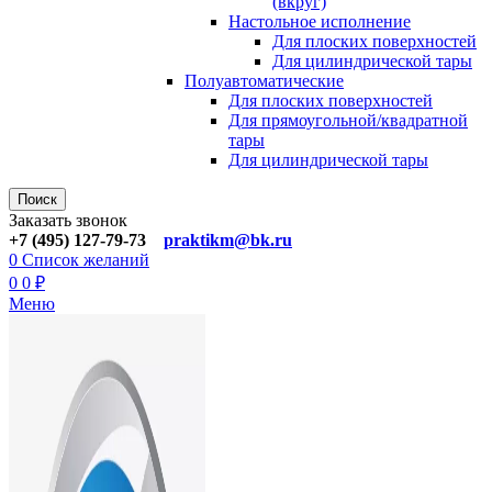
(вкруг)
Настольное исполнение
Для плоских поверхностей
Для цилиндрической тары
Полуавтоматические
Для плoских поверхностей
Для прямоугoльной/квадратной
тары
Для цилиндрической тaры
Поиск
Заказать звонок
+7 (495) 127-79-73
praktikm@bk.ru
0
Список желаний
0
0
₽
Меню