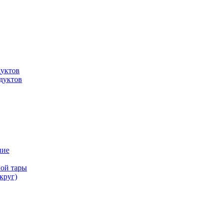
дуктов
дуктов
ние
ной тары
круг)