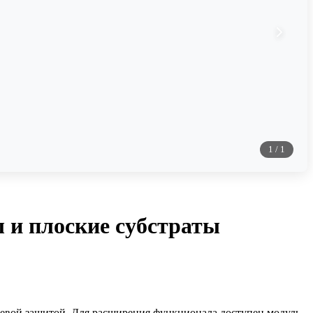
1
/
1
 и плоские субстраты
невой защитой. Для расширения функционала доступен модуль