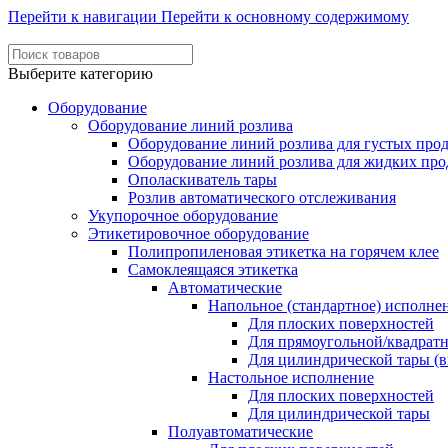
Перейти к навигации
Перейти к основному содержимому
Выберите категорию
Оборудование
Оборудование линий розлива
Оборудование линий розлива для густых про
Оборудование линий розлива для жидких про
Ополаскиватель тары
Розлив автоматического отслеживания
Укупорочное оборудование
Этикетировочное оборудование
Полипропиленовая этикетка на горячем клее
Самоклеящаяся этикетка
Автоматические
Напольное (стандартное) исполне
Для плоских поверхностей
Для прямоугольной/квадрат
Для цилиндрической тары (в
Настольное исполнение
Для плоских поверхностей
Для цилиндрической тары
Полуавтоматические