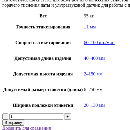
горячего тиснения даты и ультразвуковой датчик для работы с
Вес
95 кг
Точность этикетирования
±1 мм
Скорость этикетирования
60–100 шт./мин
Допустимая длина изделия
40–400 мм
Допустимая высота изделия
2–150 мм
Допустимый размер этикетки (длина)
6–250 мм
Ширина подложки этикетки
20–130 мм
Количество
товара
В корзину
Автоматическая
Добавить для сравнения