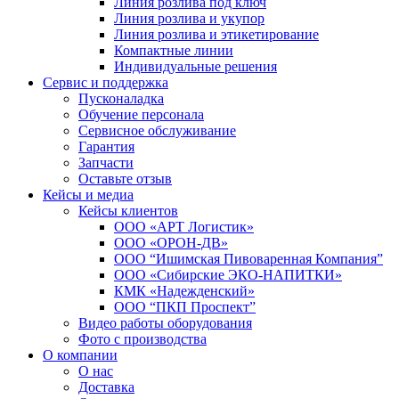
Линия розлива под ключ
Линия розлива и укупор
Линия розлива и этикетирование
Компактные линии
Индивидуальные решения
Сервис и поддержка
Пусконаладка
Обучение персонала
Сервисное обслуживание
Гарантия
Запчасти
Оставьте отзыв
Кейсы и медиа
Кейсы клиентов
ООО «АРТ Логистик»
ООО «ОРОН-ДВ»
ООО “Ишимская Пивоваренная Компания”
ООО «Сибирские ЭКО-НАПИТКИ»
КМК «Надежденский»
ООО “ПКП Проспект”
Видео работы оборудования
Фото с производства
О компании
О нас
Доставка