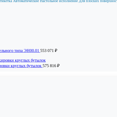
этикетка
Автоматические
Настольное исполнение
Для плоских поверхно
ельного типа ЭН00.01
553 071
₽
ировки круглых бутылок
575 816
₽