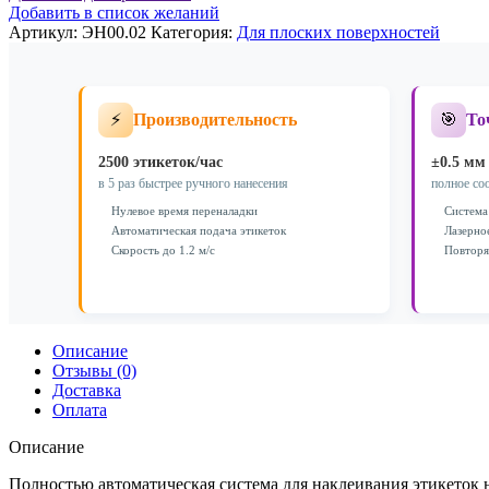
система
Добавить в список желаний
для
Артикул:
ЭН00.02
Категория:
Для плоских поверхностей
наклеивания
этикеток
на
карты
⚡
🎯
Производительность
То
и
плоские
субстраты
2500 этикеток/час
±0.5 мм
ЭН00.02
в 5 раз быстрее ручного нанесения
полное со
Нулевое время переналадки
Система
Автоматическая подача этикеток
Лазерно
Скорость до 1.2 м/с
Повторя
Описание
Отзывы (0)
Доставка
Оплата
Описание
Полностью автоматическая система для наклеивания этикеток н