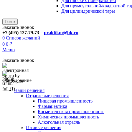
Для плoских поверхностей
Для прямоугoльной/квадратной та
Для цилиндрической тaры
Поиск
Заказать звонок
+7 (495) 127-79-73
praktikm@bk.ru
0
Список желаний
0
0
₽
Меню
Заказать звонок
Оборудование
Наши решения
Отраслевые решения
Пищевая промышленность
Фармацевтика
Косметическая промышленность
Химическая промышленность
Алкогольная отрасль
Готовые решения