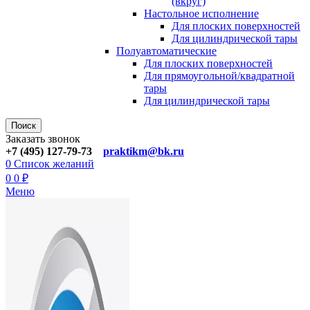
(вкруг)
Настольное исполнение
Для плоских поверхностей
Для цилиндрической тары
Полуавтоматические
Для плoских поверхностей
Для прямоугoльной/квадратной
тары
Для цилиндрической тaры
Поиск
Заказать звонок
+7 (495) 127-79-73
praktikm@bk.ru
0
Список желаний
0
0
₽
Меню