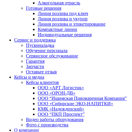
Интеграция с «Честным ЗНАКОМ»
Алкогольная отрасль
Готовые решения
Линия розлива под ключ
Линия розлива и укупор
Линия розлива и этикетирование
Компактные линии
Индивидуальные решения
Сервис и поддержка
Пусконаладка
Обучение персонала
Сервисное обслуживание
Гарантия
Запчасти
Оставьте отзыв
Кейсы и медиа
Кейсы клиентов
ООО «АРТ Логистик»
ООО «ОРОН-ДВ»
ООО “Ишимская Пивоваренная Компания”
ООО «Сибирские ЭКО-НАПИТКИ»
КМК «Надежденский»
ООО “ПКП Проспект”
Видео работы оборудования
Фото с производства
О компании