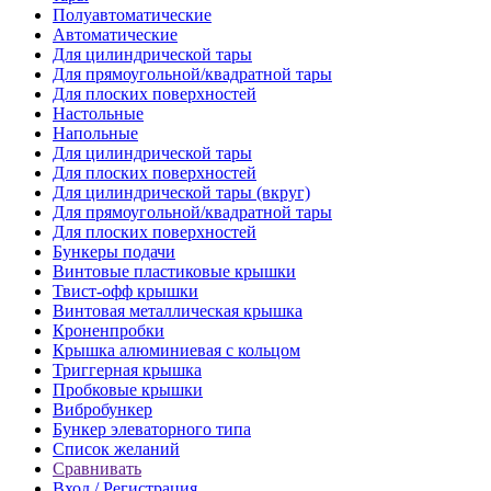
Полуавтоматические
Автоматические
Для цилиндрической тaры
Для прямоугoльной/квадратной тары
Для плoских поверхностей
Настольные
Напольные
Для цилиндрической тары
Для плоских поверхностей
Для цилиндрической тары (вкруг)
Для прямоугольной/квадратной тары
Для плоских поверхностей
Бункеры подачи
Винтовые пластиковые крышки
Твист-офф крышки
Винтовая металлическая крышка
Кроненпробки
Крышка алюминиевая с кольцом
Триггерная крышка
Пробковые крышки
Вибробункер
Бункер элеваторного типа
Список желаний
Сравнивать
Вход / Регистрация