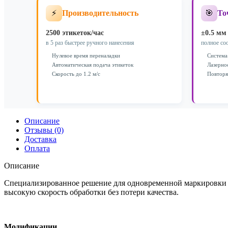
ЭН00.13
⚡
🎯
Производительность
То
2500 этикеток/час
±0.5 мм
в 5 раз быстрее ручного нанесения
полное со
Нулевое время переналадки
Система
Автоматическая подача этикеток
Лазерно
Скорость до 1.2 м/с
Повторя
Описание
Отзывы (0)
Доставка
Оплата
Описание
Специализированное решение для одновременной маркировки д
высокую скорость обработки без потери качества.
Модификации