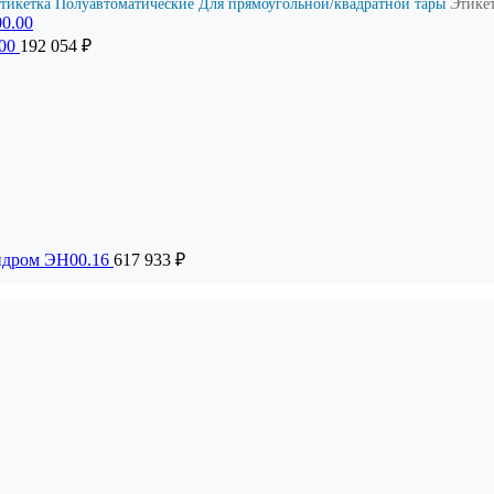
этикетка
Полуавтоматические
Для прямоугoльной/квадратной тары
Этике
.00
192 054
₽
ндром ЭН00.16
617 933
₽