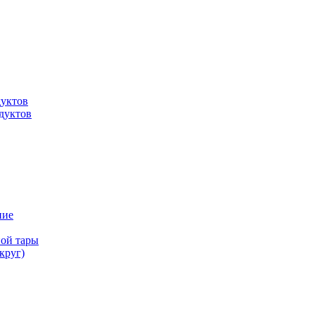
дуктов
дуктов
ние
ной тары
круг)