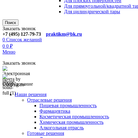
Для плoских поверхностей
Для прямоугoльной/квадратной та
Для цилиндрической тaры
Поиск
Заказать звонок
+7 (495) 127-79-73
praktikm@bk.ru
0
Список желаний
0
0
₽
Меню
Заказать звонок
Оборудование
Наши решения
Отраслевые решения
Пищевая промышленность
Фармацевтика
Косметическая промышленность
Химическая промышленность
Алкогольная отрасль
Готовые решения