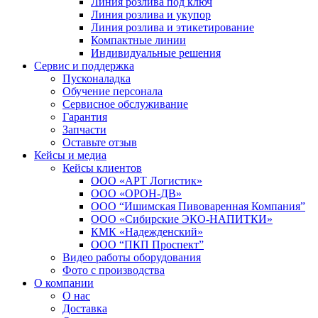
Линия розлива под ключ
Линия розлива и укупор
Линия розлива и этикетирование
Компактные линии
Индивидуальные решения
Сервис и поддержка
Пусконаладка
Обучение персонала
Сервисное обслуживание
Гарантия
Запчасти
Оставьте отзыв
Кейсы и медиа
Кейсы клиентов
ООО «АРТ Логистик»
ООО «ОРОН-ДВ»
ООО “Ишимская Пивоваренная Компания”
ООО «Сибирские ЭКО-НАПИТКИ»
КМК «Надежденский»
ООО “ПКП Проспект”
Видео работы оборудования
Фото с производства
О компании
О нас
Доставка