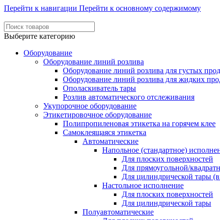
Перейти к навигации
Перейти к основному содержимому
Выберите категорию
Оборудование
Оборудование линий розлива
Оборудование линий розлива для густых про
Оборудование линий розлива для жидких про
Ополаскиватель тары
Розлив автоматического отслеживания
Укупорочное оборудование
Этикетировочное оборудование
Полипропиленовая этикетка на горячем клее
Самоклеящаяся этикетка
Автоматические
Напольное (стандартное) исполне
Для плоских поверхностей
Для прямоугольной/квадрат
Для цилиндрической тары (в
Настольное исполнение
Для плоских поверхностей
Для цилиндрической тары
Полуавтоматические