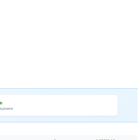
ев
ождением