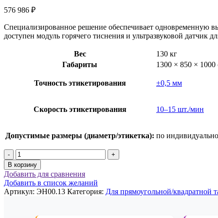
576 986
₽
Специализированное решение обеспечивает одновременную вы
доступен модуль горячего тиснения и ультразвуковой датчик д
Вес
130 кг
Габариты
1300 × 850 × 1000
Точность этикетирования
±0,5 мм
Скорость этикетирования
10–15 шт./мин
Допустимые размеры (диаметр/этикетка):
по индивидуально
Количество
товара
В корзину
Этикетировщик
Добавить для сравнения
для
Добавить в список желаний
одновременной
Артикул:
ЭН00.13
Категория:
Для прямоугoльной/квадратной 
маркировки
двух
туб