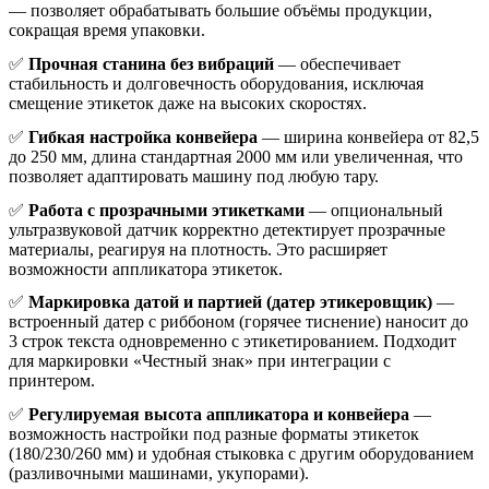
— позволяет обрабатывать большие объёмы продукции,
сокращая время упаковки.
✅
Прочная станина без вибраций
— обеспечивает
стабильность и долговечность оборудования, исключая
смещение этикеток даже на высоких скоростях.
✅
Гибкая настройка конвейера
— ширина конвейера от 82,5
до 250 мм, длина стандартная 2000 мм или увеличенная, что
позволяет адаптировать машину под любую тару.
✅
Работа с прозрачными этикетками
— опциональный
ультразвуковой датчик корректно детектирует прозрачные
материалы, реагируя на плотность. Это расширяет
возможности аппликатора этикеток.
✅
Маркировка датой и партией (датер этикеровщик)
—
встроенный датер с риббоном (горячее тиснение) наносит до
3 строк текста одновременно с этикетированием. Подходит
для маркировки «Честный знак» при интеграции с
принтером.
✅
Регулируемая высота аппликатора и конвейера
—
возможность настройки под разные форматы этикеток
(180/230/260 мм) и удобная стыковка с другим оборудованием
(разливочными машинами, укупорами).