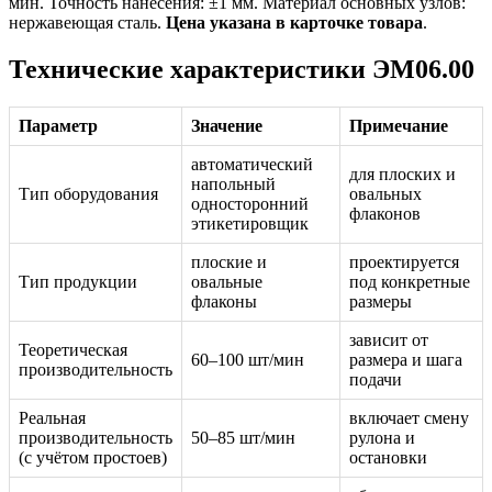
мин. Точность нанесения: ±1 мм. Материал основных узлов:
нержавеющая сталь.
Цена указана в карточке товара
.
Технические характеристики ЭМ06.00
Параметр
Значение
Примечание
автоматический
для плоских и
напольный
Тип оборудования
овальных
односторонний
флаконов
этикетировщик
плоские и
проектируется
Тип продукции
овальные
под конкретные
флаконы
размеры
зависит от
Теоретическая
60–100 шт/мин
размера и шага
производительность
подачи
Реальная
включает смену
производительность
50–85 шт/мин
рулона и
(с учётом простоев)
остановки