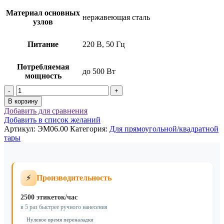
Материал основных
нержавеющая сталь
узлов
Питание
220 В, 50 Гц
Потребляемая
до 500 Вт
мощность
Количество
товара
В корзину
Автоматическая
Добавить для сравнения
машина
Добавить в список желаний
для
Артикул:
ЭМ06.00
Категория:
Для прямоугольной/квадратной
односторонней
тары
этикетировки
ЭМ06.00
⚡
Производительность
2500 этикеток/час
в 5 раз быстрее ручного нанесения
Нулевое время переналадки