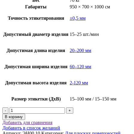
Вес
70 кг
Габариты
950 × 700 × 1000 см
Точность этикетирования
±0,5 мм
Допустимый диаметр изделия
15–25 шт./мин
Допустимая длина изделия
20–200 мм
Допустимая ширина изделия
60–120 мм
Допустимая высота изделия
2-120 мм
Размер этикетки (ДхВ)
15–100 мм / 15–150 мм
Количество
товара
В корзину
Этикетировочное
Добавить для сравнения
оборудование
Добавить в список желаний
с
Артикул:
ЭН00.10
Категория:
Для плoских поверхностей