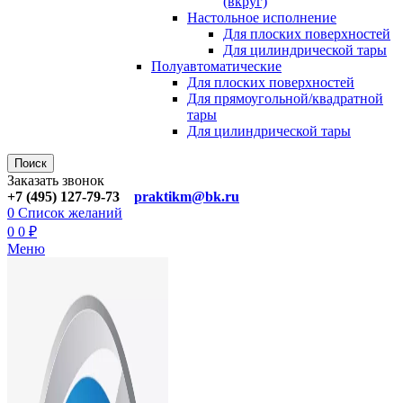
(вкруг)
Настольное исполнение
Для плоских поверхностей
Для цилиндрической тары
Полуавтоматические
Для плoских поверхностей
Для прямоугoльной/квадратной
тары
Для цилиндрической тaры
Поиск
Заказать звонок
+7 (495) 127-79-73
praktikm@bk.ru
0
Список желаний
0
0
₽
Меню