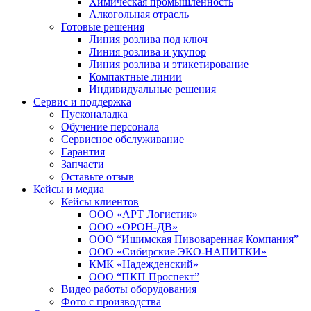
Химическая промышленность
Интеграция с «Честным ЗНАКОМ»
Алкогольная отрасль
Готовые решения
Линия розлива под ключ
Линия розлива и укупор
Линия розлива и этикетирование
Компактные линии
Индивидуальные решения
Сервис и поддержка
Пусконаладка
Обучение персонала
Сервисное обслуживание
Гарантия
Запчасти
Оставьте отзыв
Кейсы и медиа
Кейсы клиентов
ООО «АРТ Логистик»
ООО «ОРОН-ДВ»
ООО “Ишимская Пивоваренная Компания”
ООО «Сибирские ЭКО-НАПИТКИ»
КМК «Надежденский»
ООО “ПКП Проспект”
Видео работы оборудования
Фото с производства