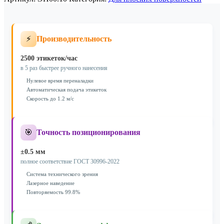
функцией
маркировки
ЭН00.10
⚡
Производительность
2500 этикеток/час
в 5 раз быстрее ручного нанесения
Нулевое время переналадки
Автоматическая подача этикеток
Скорость до 1.2 м/с
🎯
Точность позиционирования
±0.5 мм
полное соответствие ГОСТ 30996-2022
Система технического зрения
Лазерное наведение
Повторяемость 99.8%