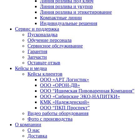
Линия розлива под ключ
Линия розлива и укупор
Линия розлива и этикетирование
Компактные линии
Индивидуальные решения
Сервис и поддержка
Пусконаладка
Обучение персонала
Сервисное обслуживание
Гарантия
Запчасти
Оставьте отзыв
Кейсы и медиа
Кейсы клиентов
ООО «АРТ Логистик»
ООО «ОРОН-ДВ»
ООО “Ишимская Пивоваренная Компания”
ООО «Сибирские ЭКО-НАПИТКИ»
КМК «Надежденский»
ООО “ПКП Проспект”
Видео работы оборудования
Фото с производства
О компании
О нас
Доставка