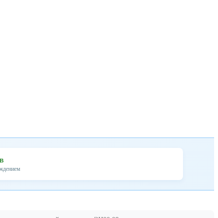
ев
ождением