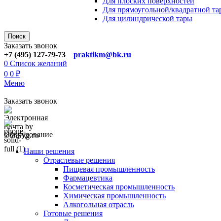
Для плoских поверхностей
Для прямоугoльной/квадратной та
Для цилиндрической тaры
Поиск
Заказать звонок
+7 (495) 127-79-73
praktikm@bk.ru
0
Список желаний
0
0
₽
Меню
Заказать звонок
Оборудование
Наши решения
Отраслевые решения
Пищевая промышленность
Фармацевтика
Косметическая промышленность
Химическая промышленность
Алкогольная отрасль
Готовые решения