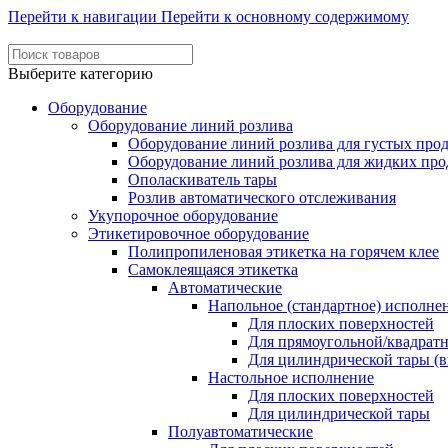
Перейти к навигации
Перейти к основному содержимому
Выберите категорию
Оборудование
Оборудование линий розлива
Оборудование линий розлива для густых про
Оборудование линий розлива для жидких про
Ополаскиватель тары
Розлив автоматического отслеживания
Укупорочное оборудование
Этикетировочное оборудование
Полипропиленовая этикетка на горячем клее
Самоклеящаяся этикетка
Автоматические
Напольное (стандартное) исполне
Для плоских поверхностей
Для прямоугольной/квадрат
Для цилиндрической тары (в
Настольное исполнение
Для плоских поверхностей
Для цилиндрической тары
Полуавтоматические