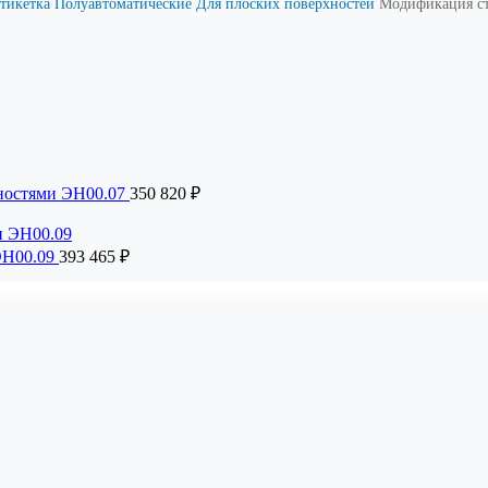
этикетка
Полуавтоматические
Для плoских поверхностей
Модификация ст
хностями ЭН00.07
350 820
₽
ЭН00.09
393 465
₽