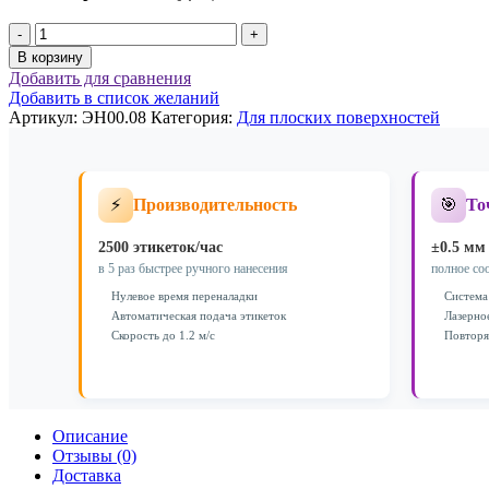
Количество
товара
В корзину
Модификация
Добавить для сравнения
станка
Добавить в список желаний
с
Артикул:
ЭН00.08
Категория:
Для плoских поверхностей
повышенной
точностью
ЭН00.08
⚡
🎯
Производительность
То
2500 этикеток/час
±0.5 мм
в 5 раз быстрее ручного нанесения
полное со
Нулевое время переналадки
Система
Автоматическая подача этикеток
Лазерно
Скорость до 1.2 м/с
Повторя
Описание
Отзывы (0)
Доставка