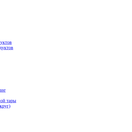
дуктов
дуктов
ние
ной тары
круг)