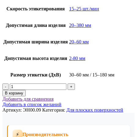
Скорость этикетирования
15–25 шт./мин
Допустимая длина изделия
20–380 мм
Допустимая ширина изделия
20–60 мм
Допустимая высота изделия
2-80 мм
Размер этикетки (ДхВ)
30–60 мм / 15–180 мм
Количество
товара
В корзину
Этикетировщик
Добавить для сравнения
для
Добавить в список желаний
нанесения
Артикул:
ЭН00.09
Категория:
Для плoских поверхностей
на
узкие
плоские
поверхности
⚡
Производительность
ЭН00.09