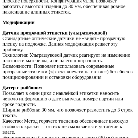
плоские поверхности. Конфигурация узлов позволяет
работать с высотой изделия до 80 мм, обеспечивая ровное
наклеивание длинных этикеток.
Модификации
Датчик прозрачной этикетки (ультразвуковой)
Стандартные оптические датчики не «видят» прозрачную
пленку на подложке. Данная модификация решает эту
проблему.
Технология: Ультразвуковой датчик реагирует на изменение
плотности материала, а не на его прозрачность.
Возможности: Позволяет использовать современные
прозрачные этикетки (эффект «печати на стекле») без сбоев в
позиционировании и остановки оборудования.
Датер с риббоном
Позволяет в один цикл с наклейкой этикетки наносить
четкую информацию о дате выпуска, номере партии или
сроке годности.
Ширина риббона: 30 мм, что позволяет разместить до 3 строк
текста.
Качество: Метод горячего тиснения обеспечивает высокую
стойкость краски — оттиск не смазывается и устойчив к
влаге.
Экономичность: Стандартная ширина ленты (30 мм) делает