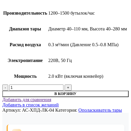
Производительность
1200–1500 бутылок/час
Диапазон тары
Диаметр 40–110 мм, Высота 40–280 мм
Расход воздуха
0.3 м³/мин (Давление 0.5–0.8 МПа)
Электропитание
220В, 50 Гц
Мощность
2.0 кВт (включая конвейер)
Количество
товара
В КОРЗИНУ
Оборудование
Добавить для сравнения
для
Добавить в список желаний
очистки
Артикул:
АС-ХПД-ЛК-04
Категория:
Ополаскиватель тары
тары
АС-
ХПД-
ЛК-04