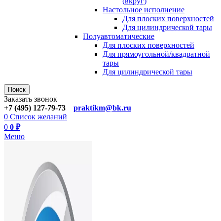
(вкруг)
Настольное исполнение
Для плоских поверхностей
Для цилиндрической тары
Полуавтоматические
Для плoских поверхностей
Для прямоугoльной/квадратной
тары
Для цилиндрической тaры
Поиск
Заказать звонок
+7 (495) 127-79-73
praktikm@bk.ru
0
Список желаний
0
0
₽
Меню