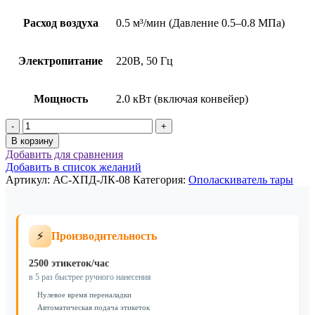
Расход воздуха
0.5 м³/мин (Давление 0.5–0.8 МПа)
Электропитание
220В, 50 Гц
Мощность
2.0 кВт (включая конвейер)
Количество
товара
В корзину
Оборудование
Добавить для сравнения
для
Добавить в список желаний
очистки
Артикул:
АС-ХПД-ЛК-08
Категория:
Ополаскиватель тары
тары
АС-
ХПД-
ЛК-08
⚡
Производительность
2500 этикеток/час
в 5 раз быстрее ручного нанесения
Нулевое время переналадки
Автоматическая подача этикеток