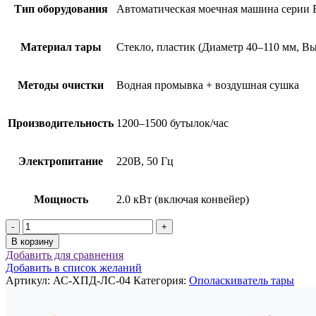
Тип оборудования
Автоматическая моечная машина серии B
Материал тары
Стекло, пластик (Диаметр 40–110 мм, В
Методы очистки
Водная промывка + воздушная сушка
Производительность
1200–1500 бутылок/час
Электропитание
220В, 50 Гц
Мощность
2.0 кВт (включая конвейер)
Количество
товара
В корзину
Автоматическое
Добавить для сравнения
оборудование
Добавить в список желаний
для
Артикул:
АС-ХПД-ЛС-04
Категория:
Ополаскиватель тары
очистки
тары
АС-