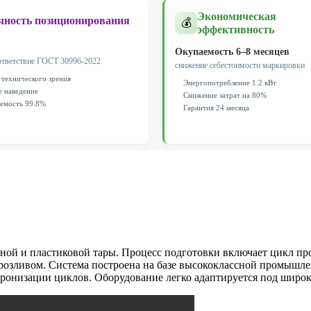
Экономическая
чность позиционирования
💰
эффективность
Окупаемость 6–8 месяцев
ответствие ГОСТ 30996-2022
снижение себестоимости маркировки
 технического зрения
Энергопотребление 1.2 кВт
е наведение
Снижение затрат на 80%
емость 99.8%
Гарантия 24 месяца
нной и пластиковой тары. Процесс подготовки включает цикл п
 розливом. Система построена на базе высококлассной промышл
ронизации циклов. Оборудование легко адаптируется под широк