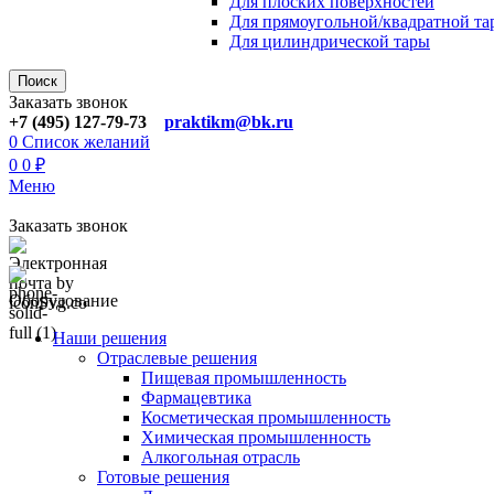
Для плoских поверхностей
Для прямоугoльной/квадратной та
Для цилиндрической тaры
Поиск
Заказать звонок
+7 (495) 127-79-73
praktikm@bk.ru
0
Список желаний
0
0
₽
Меню
Заказать звонок
Оборудование
Наши решения
Отраслевые решения
Пищевая промышленность
Фармацевтика
Косметическая промышленность
Химическая промышленность
Алкогольная отрасль
Готовые решения