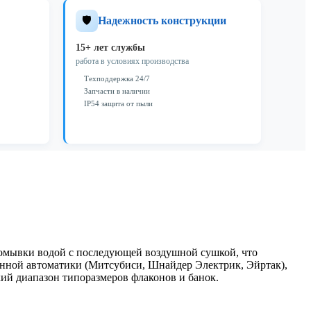
🛡️
Надежность конструкции
15+ лет службы
работа в условиях производства
Техподдержка 24/7
Запчасти в наличии
IP54 защита от пыли
ромывки водой с последующей воздушной сушкой, что
енной автоматики (Митсубиси, Шнайдер Электрик, Эйртак),
ий диапазон типоразмеров флаконов и банок.