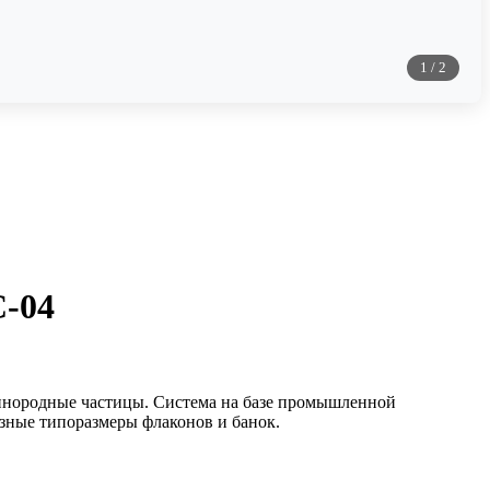
1
/
2
С-04
 инородные частицы. Система на базе промышленной
азные типоразмеры флаконов и банок.