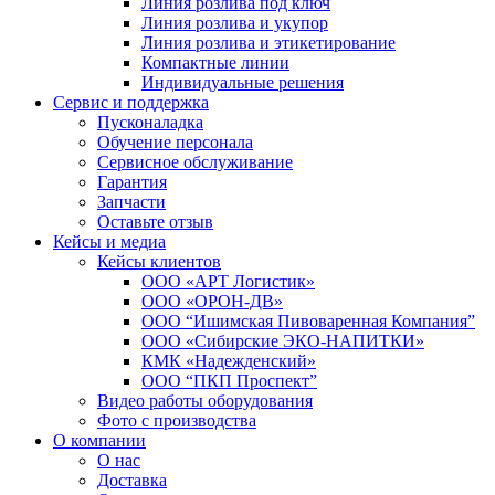
Линия розлива под ключ
Линия розлива и укупор
Линия розлива и этикетирование
Компактные линии
Индивидуальные решения
Сервис и поддержка
Пусконаладка
Обучение персонала
Сервисное обслуживание
Гарантия
Запчасти
Оставьте отзыв
Кейсы и медиа
Кейсы клиентов
ООО «АРТ Логистик»
ООО «ОРОН-ДВ»
ООО “Ишимская Пивоваренная Компания”
ООО «Сибирские ЭКО-НАПИТКИ»
КМК «Надежденский»
ООО “ПКП Проспект”
Видео работы оборудования
Фото с производства
О компании
О нас
Доставка