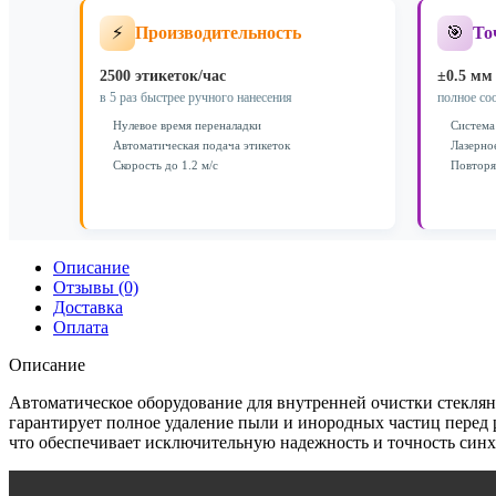
ХПД-
⚡
🎯
Производительность
То
ЛС-04
2500 этикеток/час
±0.5 мм
в 5 раз быстрее ручного нанесения
полное со
Нулевое время переналадки
Система
Автоматическая подача этикеток
Лазерно
Скорость до 1.2 м/с
Повторя
Описание
Отзывы (0)
Доставка
Оплата
Описание
Автоматическое оборудование для внутренней очистки стекля
гарантирует полное удаление пыли и инородных частиц перед
что обеспечивает исключительную надежность и точность синх