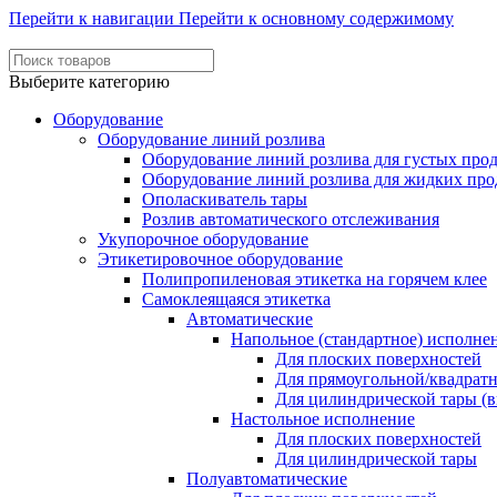
Перейти к навигации
Перейти к основному содержимому
Выберите категорию
Оборудование
Оборудование линий розлива
Оборудование линий розлива для густых про
Оборудование линий розлива для жидких про
Ополаскиватель тары
Розлив автоматического отслеживания
Укупорочное оборудование
Этикетировочное оборудование
Полипропиленовая этикетка на горячем клее
Самоклеящаяся этикетка
Автоматические
Напольное (стандартное) исполне
Для плоских поверхностей
Для прямоугольной/квадрат
Для цилиндрической тары (в
Настольное исполнение
Для плоских поверхностей
Для цилиндрической тары
Полуавтоматические