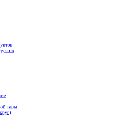
дуктов
дуктов
ние
ной тары
круг)