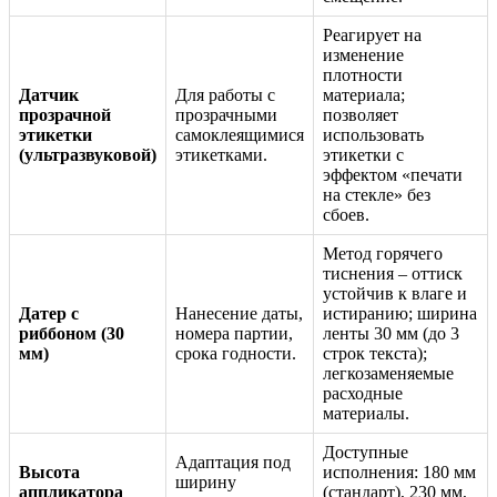
Реагирует на
изменение
плотности
Датчик
Для работы с
материала;
прозрачной
прозрачными
позволяет
этикетки
самоклеящимися
использовать
(ультразвуковой)
этикетками.
этикетки с
эффектом «печати
на стекле» без
сбоев.
Метод горячего
тиснения – оттиск
устойчив к влаге и
Датер с
Нанесение даты,
истиранию; ширина
риббоном (30
номера партии,
ленты 30 мм (до 3
мм)
срока годности.
строк текста);
легкозаменяемые
расходные
материалы.
Доступные
Адаптация под
Высота
исполнения: 180 мм
ширину
аппликатора
(стандарт), 230 мм,