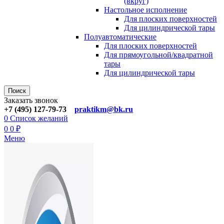
(вкруг)
Настольное исполнение
Для плоских поверхностей
Для цилиндрической тары
Полуавтоматические
Для плoских поверхностей
Для прямоугoльной/квадратной
тары
Для цилиндрической тaры
Поиск
Заказать звонок
+7 (495) 127-79-73
praktikm@bk.ru
0
Список желаний
0
0
₽
Меню