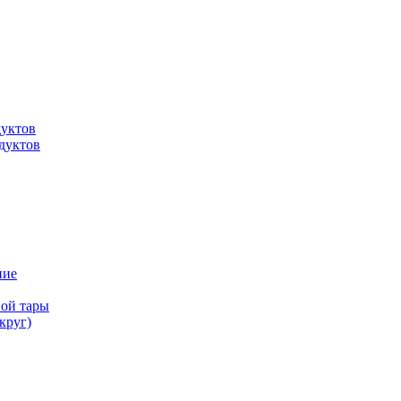
дуктов
дуктов
ние
ной тары
круг)