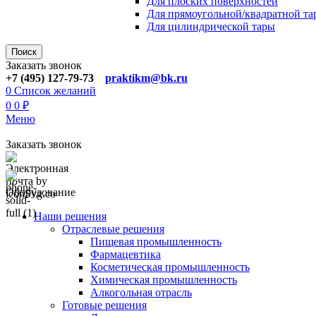
Для плoских поверхностей
Для прямоугoльной/квадратной та
Для цилиндрической тaры
Поиск
Заказать звонок
+7 (495) 127-79-73
praktikm@bk.ru
0
Список желаний
0
0
₽
Меню
Заказать звонок
Оборудование
Наши решения
Отраслевые решения
Пищевая промышленность
Фармацевтика
Косметическая промышленность
Химическая промышленность
Алкогольная отрасль
Готовые решения