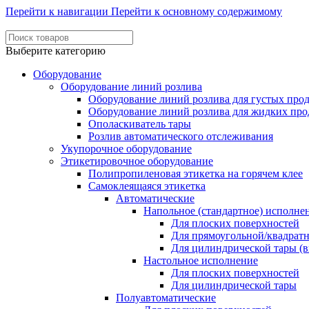
Перейти к навигации
Перейти к основному содержимому
Выберите категорию
Оборудование
Оборудование линий розлива
Оборудование линий розлива для густых про
Оборудование линий розлива для жидких про
Ополаскиватель тары
Розлив автоматического отслеживания
Укупорочное оборудование
Этикетировочное оборудование
Полипропиленовая этикетка на горячем клее
Самоклеящаяся этикетка
Автоматические
Напольное (стандартное) исполне
Для плоских поверхностей
Для прямоугольной/квадрат
Для цилиндрической тары (в
Настольное исполнение
Для плоских поверхностей
Для цилиндрической тары
Полуавтоматические