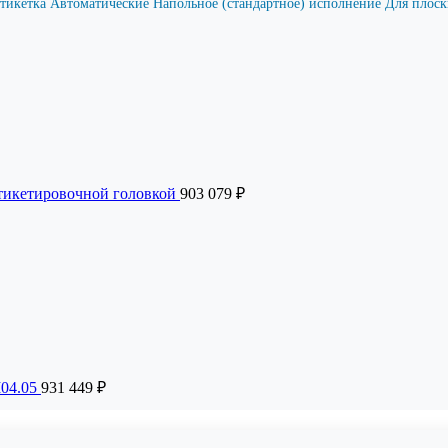
этикетка
Автоматические
Напольное (стандартное) исполнение
Для плоск
тикетировочной головкой
903 079
₽
М04.05
931 449
₽