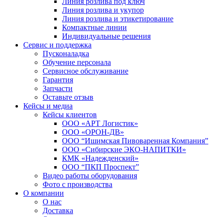
Линия розлива под ключ
Линия розлива и укупор
Линия розлива и этикетирование
Компактные линии
Индивидуальные решения
Сервис и поддержка
Пусконаладка
Обучение персонала
Сервисное обслуживание
Гарантия
Запчасти
Оставьте отзыв
Кейсы и медиа
Кейсы клиентов
ООО «АРТ Логистик»
ООО «ОРОН-ДВ»
ООО “Ишимская Пивоваренная Компания”
ООО «Сибирские ЭКО-НАПИТКИ»
КМК «Надежденский»
ООО “ПКП Проспект”
Видео работы оборудования
Фото с производства
О компании
О нас
Доставка